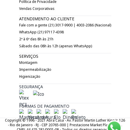
Política de Privacidade
Vendas Corporativas
ATENDIMENTO AO CLIENTE
Fale com a gente (21) 3017-9900 | 4003-2086 (Nacional)
WhatsApp (21) 97117-4398
2ª à 6ª das 8h às 21h
Sábado das 08h às 12h (apenas WhatsApp)
SERVIÇOS
Montagem
Impermeabilização
Higienização
SEGURANÇA
FORMAS DE PAGAMENTO
Copyright © 1996 - 2021 Abra Casa - Av. Pastor Martin Luther King Jr. 126
- Rio de Janeiro - RJ - CEP 20765-000 | Prestacione Market Place LTDA.
CNPJ: 44.425.281/0001-08 - Todos os direitos reservados.