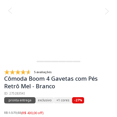
5 avaliações
Cômoda Boom 4 Gavetas com Pés
Retrô Mel - Branco
ID: 2752835KI
pronta entrega
exclusivo
+1 cores
-27%
R$ 1.579,88
(R$ 430,00 off)