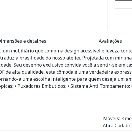
imensões e detalhes
Avaliações
c
, um mobiliário que combina design acessível e leveza con
 traduz a brasilidade do nosso atelier. Projetada com mini
dade. Seu desenho exclusivo convida você a sentir-se em casa
F de alta qualidade, esta cômoda é uma verdadeira expressã
 tornando-a uma escolha inteligente para quem deseja um a
ópicas; • Puxadores Embutidos; • Sistema Anti Tombamento;
Móveis: 3 m
Abra Cadabra