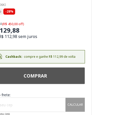
06KI
o
-28%
88
(R$ 450,00 off)
.129,88
R$ 112,98 sem juros
Cashback:
compre e ganhe R$ 112,99 de volta
COMPRAR
 frete:
CALCULAR
meu cep