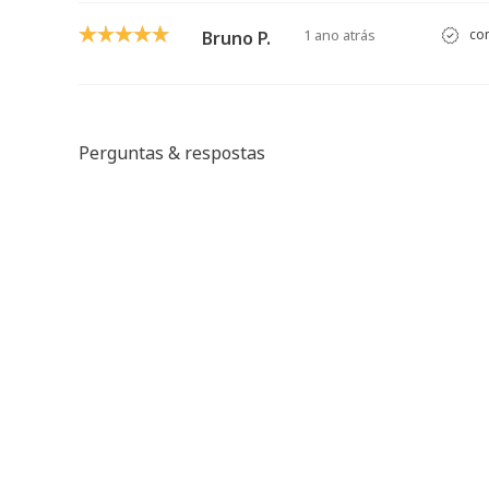
1 ano atrás
com
Bruno P.
Perguntas & respostas