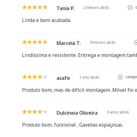
2 meses atrás
c
Tania P.
Linda e bem acabada
4 meses atrás
Marcela T.
Lindíssima e resistente. Entrega e montagem tam
1 ano atrás
compra
asafe
Produto bom, mas de difícil montagem. Móvel foi 
3 anos atrás
Dulcineia Oliveira
Produto bom, funcional . Gavetas espaçosas.