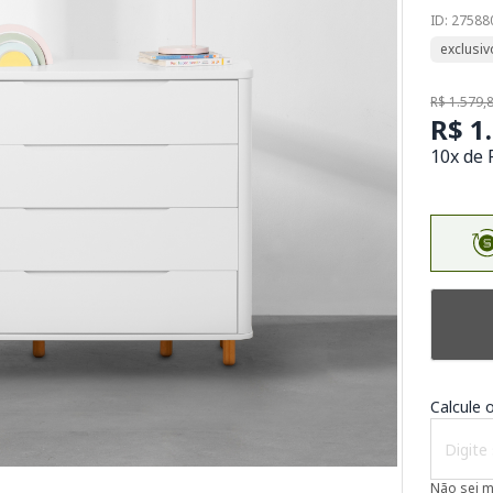
ID: 27588
exclusiv
R$ 1.579,
R$ 1
10x de 
Calcule o
Não sei 