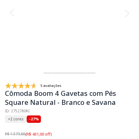
5 avaliações
Cômoda Boom 4 Gavetas com Pés
Square Natural - Branco e Savana
ID: 2752780KI
+2 cores
-27%
R$ 1.579,88
(R$ 431,00 off)