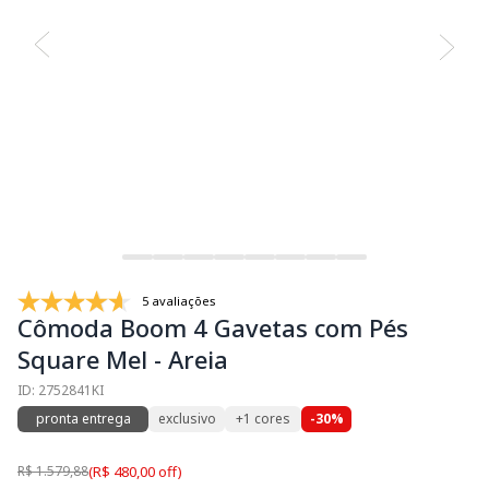
5 avaliações
Cômoda Boom 4 Gavetas com Pés
Square Mel - Areia
ID: 2752841KI
pronta entrega
exclusivo
+1 cores
-30%
R$ 1.579,88
(R$ 480,00 off)