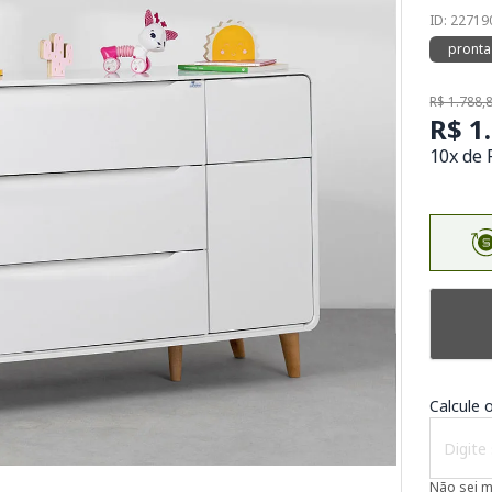
ID: 2271
pronta
R$ 1.788,
R$ 1
10x de 
Calcule o
Não sei 