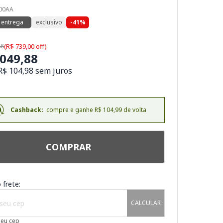
900AA
 entrega
exclusivo
-41%
88
(R$ 739,00 off)
.049,88
R$ 104,98 sem juros
Cashback:
compre e ganhe R$ 104,99 de volta
COMPRAR
 frete:
CALCULAR
meu cep