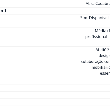
Abra Cadabra
m 1
Sim. Disponível 
Média (
profissional 
Ateliê 
desig
colaboração com
mobiliári
essên