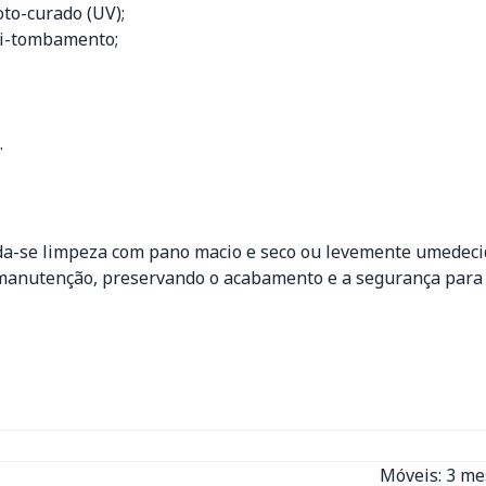
oto-curado (UV);
nti-tombamento;
.
da-se limpeza com pano macio e seco ou levemente umedecido
 a manutenção, preservando o acabamento e a segurança para
Móveis: 3 m