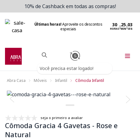
10% de Cashback em todas as compras!
Últimas horas!
Aproveite os descontos
:
:
especiais
HORAS
MIN
SEG
Você precisa estar logado!
Abra Casa
Móveis
Infantil
Cômoda Infantil
seja o primeiro a avaliar
Cômoda Gracia 4 Gavetas - Rose e
Natural