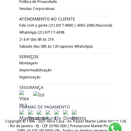
Política de Privacidade
Vendas Corporativas
ATENDIMENTO AO CLIENTE
Fale com a gente (21) 3017-9900 | 4003-2086 (Nacional)
WhatsApp (21) 97117-4398
2ª à 6ª das 8h às 21h
Sábado das 08h às 12h (apenas WhatsApp)
SERVIÇOS
Montagem
Impermeabilização
Higienização
SEGURANÇA
FORMAS DE PAGAMENTO
Copyright © 1996 - 2021 Abra Casa - Av. Pastor Martin Luther King Jr. 126
- Rio de Janeiro - RJ - CEP 20765-000 | Prestacione Market Place LTDA.
CNPJ: 44.425.281/0001-08 - Todos os direitos reservados.