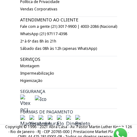
Política de Privacidade
Vendas Corporativas
ATENDIMENTO AO CLIENTE
Fale com a gente (21) 3017-9900 | 4003-2086 (Nacional)
WhatsApp (21) 97117-4398
2ª à 6ª das 8h às 21h
Sábado das 08h às 12h (apenas WhatsApp)
SERVIÇOS
Montagem
Impermeabilização
Higienização
SEGURANÇA
FORMAS DE PAGAMENTO
Copyright © 1996 - 2021 Abra Casa - Av. Pastor Martin Luther King Jr. 126
- Rio de Janeiro - RJ - CEP 20765-000 | Prestacione Market Place LTDA.
CNPJ: 44.425.281/0001-08 - Todos os direitos reservados.