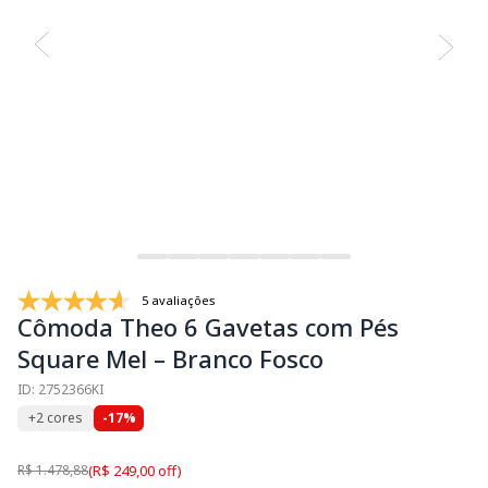
5 avaliações
Cômoda Theo 6 Gavetas com Pés
Square Mel – Branco Fosco
ID: 2752366KI
+2 cores
-17%
R$ 1.478,88
(R$ 249,00 off)