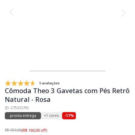
5 avaliações
Cômoda Theo 3 Gavetas com Pés Retrô
Natural - Rosa
ID: 2752327KI
pronta entrega
+1 cores
-17%
R$ 959,88
(R$ 160,00 off)