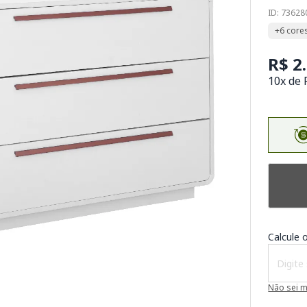
ID: 73628
+6 core
R$ 2
10x de 
Calcule o
Não sei 