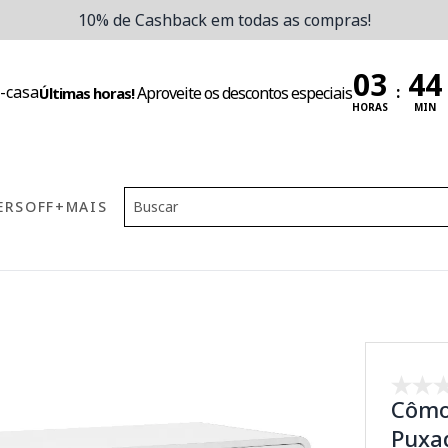
10% de Cashback em todas as compras!
:
Aproveite os descontos especiais
Últimas horas!
HORAS
MIN
ERS
OFF
+MAIS
Cômo
Puxa