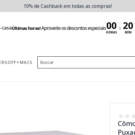
10% de Cashback em todas as compras!
:
Aproveite os descontos especiais
Últimas horas!
HORAS
MIN
ERS
OFF
+MAIS
Cômo
Puxad