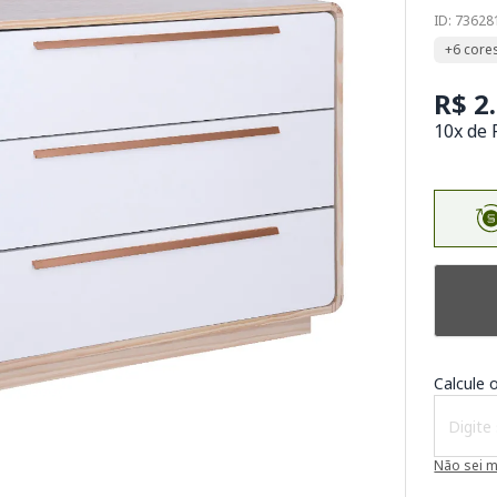
ID: 73628
+6 core
R$ 2
10x de 
Calcule o
Não sei 