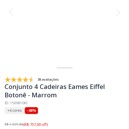
38 avaliações
Conjunto 4 Cadeiras Eames Eiffel
Botonê - Marrom
ID: 1569810KI
+4 cores
-48%
R$ 1.591,88
(R$ 757,00 off)