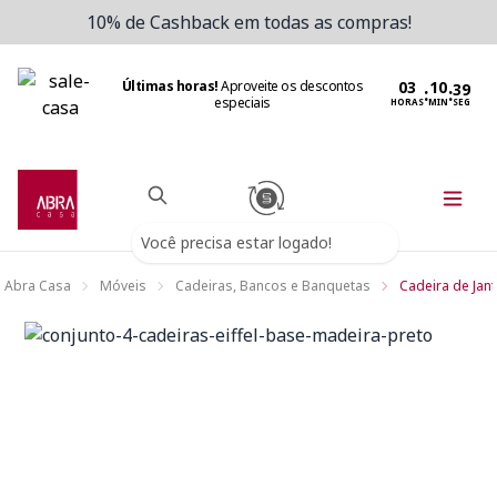
10% de Cashback em todas as compras!
Últimas horas!
Aproveite os descontos
:
:
especiais
HORAS
MIN
SEG
Você precisa estar logado!
Abra Casa
Móveis
Cadeiras, Bancos e Banquetas
Cadeira de Jant