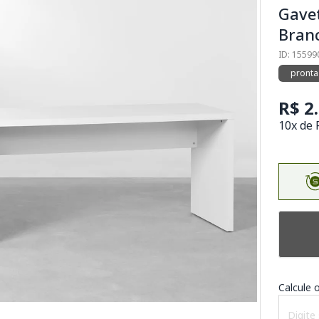
Gavet
Branc
ID: 15599
pronta
R$ 2
10x de 
Calcule o