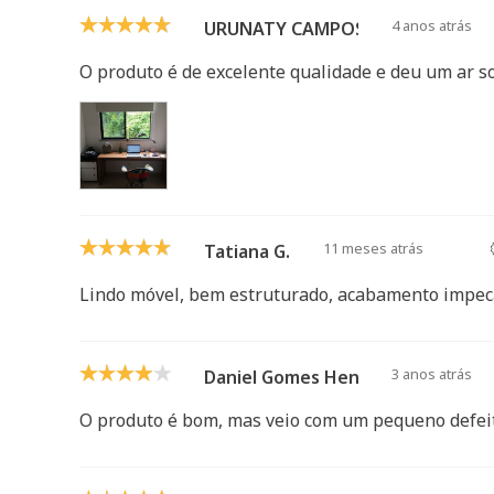
4 anos atrás
URUNATY CAMPOS
O produto é de excelente qualidade e deu um ar s
11 meses atrás
Tatiana G.
Lindo móvel, bem estruturado, acabamento impec
3 anos atrás
Daniel Gomes Henriques
O produto é bom, mas veio com um pequeno defeit