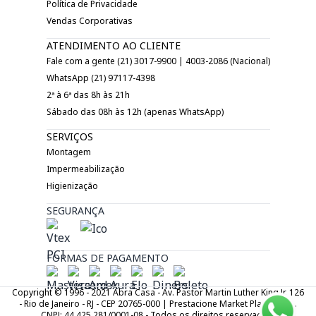
Política de Privacidade
Vendas Corporativas
ATENDIMENTO AO CLIENTE
Fale com a gente (21) 3017-9900 | 4003-2086 (Nacional)
WhatsApp (21) 97117-4398
2ª à 6ª das 8h às 21h
Sábado das 08h às 12h (apenas WhatsApp)
SERVIÇOS
Montagem
Impermeabilização
Higienização
SEGURANÇA
FORMAS DE PAGAMENTO
Copyright © 1996 - 2021 Abra Casa - Av. Pastor Martin Luther King Jr. 126
- Rio de Janeiro - RJ - CEP 20765-000 | Prestacione Market Place LTDA.
CNPJ: 44.425.281/0001-08 - Todos os direitos reservados.