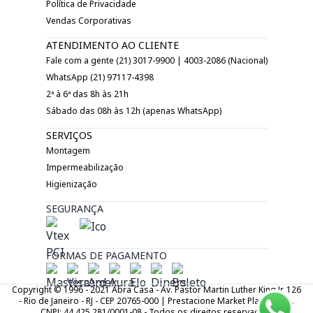
Política de Privacidade
Vendas Corporativas
ATENDIMENTO AO CLIENTE
Fale com a gente (21) 3017-9900 | 4003-2086 (Nacional)
WhatsApp (21) 97117-4398
2ª à 6ª das 8h às 21h
Sábado das 08h às 12h (apenas WhatsApp)
SERVIÇOS
Montagem
Impermeabilização
Higienização
SEGURANÇA
FORMAS DE PAGAMENTO
Copyright © 1996 - 2021 Abra Casa - Av. Pastor Martin Luther King Jr. 126
- Rio de Janeiro - RJ - CEP 20765-000 | Prestacione Market Place LTDA.
CNPJ: 44.425.281/0001-08 - Todos os direitos reservados.