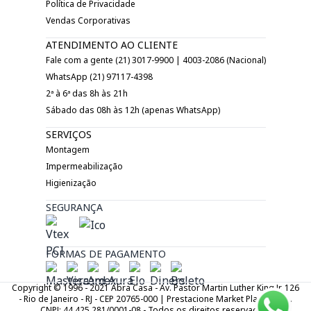
Política de Privacidade
Vendas Corporativas
ATENDIMENTO AO CLIENTE
Fale com a gente (21) 3017-9900 | 4003-2086 (Nacional)
WhatsApp (21) 97117-4398
2ª à 6ª das 8h às 21h
Sábado das 08h às 12h (apenas WhatsApp)
SERVIÇOS
Montagem
Impermeabilização
Higienização
SEGURANÇA
FORMAS DE PAGAMENTO
Copyright © 1996 - 2021 Abra Casa - Av. Pastor Martin Luther King Jr. 126
- Rio de Janeiro - RJ - CEP 20765-000 | Prestacione Market Place LTDA.
CNPJ: 44.425.281/0001-08 - Todos os direitos reservados.