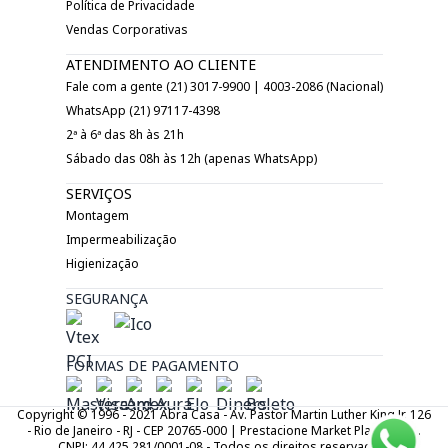
Política de Privacidade
Vendas Corporativas
ATENDIMENTO AO CLIENTE
Fale com a gente (21) 3017-9900 | 4003-2086 (Nacional)
WhatsApp (21) 97117-4398
2ª à 6ª das 8h às 21h
Sábado das 08h às 12h (apenas WhatsApp)
SERVIÇOS
Montagem
Impermeabilização
Higienização
SEGURANÇA
FORMAS DE PAGAMENTO
Copyright © 1996 - 2021 Abra Casa - Av. Pastor Martin Luther King Jr. 126
- Rio de Janeiro - RJ - CEP 20765-000 | Prestacione Market Place LTDA.
CNPJ: 44.425.281/0001-08 - Todos os direitos reservados.