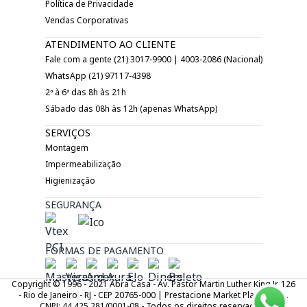
Política de Privacidade
Vendas Corporativas
ATENDIMENTO AO CLIENTE
Fale com a gente (21) 3017-9900 | 4003-2086 (Nacional)
WhatsApp (21) 97117-4398
2ª à 6ª das 8h às 21h
Sábado das 08h às 12h (apenas WhatsApp)
SERVIÇOS
Montagem
Impermeabilização
Higienização
SEGURANÇA
FORMAS DE PAGAMENTO
Copyright © 1996 - 2021 Abra Casa - Av. Pastor Martin Luther King Jr. 126
- Rio de Janeiro - RJ - CEP 20765-000 | Prestacione Market Place LTDA.
CNPJ: 44.425.281/0001-08 - Todos os direitos reservados.