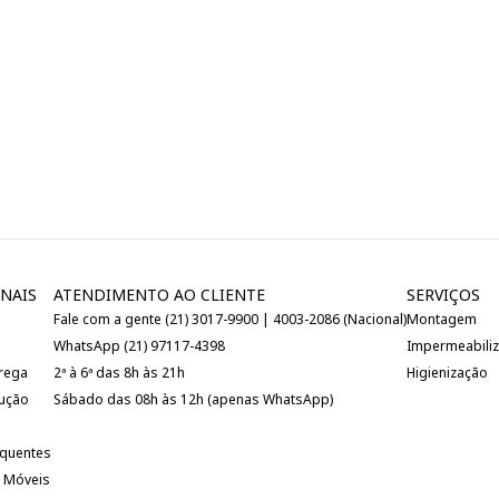
NAIS
ATENDIMENTO AO CLIENTE
SERVIÇOS
Fale com a gente (21) 3017-9900 | 4003-2086 (Nacional)
Montagem
WhatsApp (21) 97117-4398
Impermeabili
trega
2ª à 6ª das 8h às 21h
Higienização
lução
Sábado das 08h às 12h (apenas WhatsApp)
equentes
 Móveis