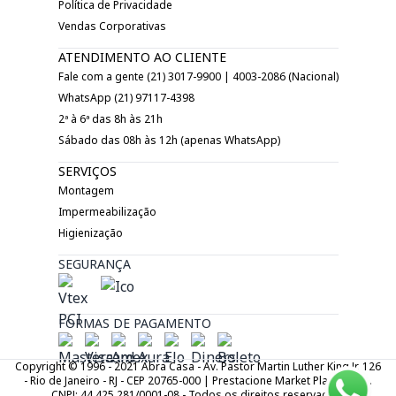
Política de Privacidade
Vendas Corporativas
ATENDIMENTO AO CLIENTE
Fale com a gente (21) 3017-9900 | 4003-2086 (Nacional)
WhatsApp (21) 97117-4398
2ª à 6ª das 8h às 21h
Sábado das 08h às 12h (apenas WhatsApp)
SERVIÇOS
Montagem
Impermeabilização
Higienização
SEGURANÇA
FORMAS DE PAGAMENTO
Copyright © 1996 - 2021 Abra Casa - Av. Pastor Martin Luther King Jr. 126
- Rio de Janeiro - RJ - CEP 20765-000 | Prestacione Market Place LTDA.
CNPJ: 44.425.281/0001-08 - Todos os direitos reservados.