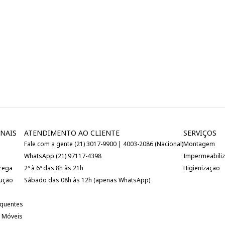
NAIS
ATENDIMENTO AO CLIENTE
SERVIÇOS
Fale com a gente (21) 3017-9900 | 4003-2086 (Nacional)
Montagem
WhatsApp (21) 97117-4398
Impermeabili
trega
2ª à 6ª das 8h às 21h
Higienização
lução
Sábado das 08h às 12h (apenas WhatsApp)
equentes
 Móveis