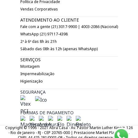
Política de Privacidade
Vendas Corporativas
ATENDIMENTO AO CLIENTE
Fale com a gente (21) 3017-9900 | 4003-2086 (Nacional)
WhatsApp (21) 97117-4398
2ª à 6ª das 8h às 21h
Sábado das 08h às 12h (apenas WhatsApp)
SERVIÇOS
Montagem
Impermeabilização
Higienização
SEGURANÇA
FORMAS DE PAGAMENTO
Copyright © 1996 - 2021 Abra Casa - Av. Pastor Martin Luther King Jr. 126
- Rio de Janeiro - RJ - CEP 20765-000 | Prestacione Market Place LTDA.
CNPJ: 44.425.281/0001-08 - Todos os direitos reservados.