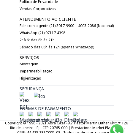
Política de Privacidade
Vendas Corporativas
ATENDIMENTO AO CLIENTE
Fale com a gente (21) 3017-9900 | 4003-2086 (Nacional)
WhatsApp (21) 97117-4398
2ª à 6ª das 8h às 21h
Sábado das 08h às 12h (apenas WhatsApp)
SERVIÇOS
Montagem
Impermeabilização
Higienização
SEGURANÇA
FORMAS DE PAGAMENTO
Copyright © 1996 - 2021 Abra Casa - Av. Pastor Martin Luther King Jr. 126
- Rio de Janeiro - RJ - CEP 20765-000 | Prestacione Market Place LTDA.
CNPJ: 44.425.281/0001-08 - Todos os direitos reservados.