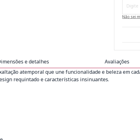
Não sei 
imensões e detalhes
Avaliações
altação atemporal que une funcionalidade e beleza em cada
gn requintado e características insinuantes.
e.