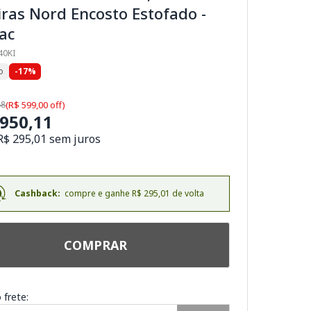
ras Nord Encosto Estofado -
ac
40KI
o
-17%
88
(R$ 599,00 off)
.950,11
R$ 295,01 sem juros
Cashback:
compre e ganhe R$ 295,01 de volta
COMPRAR
 frete: