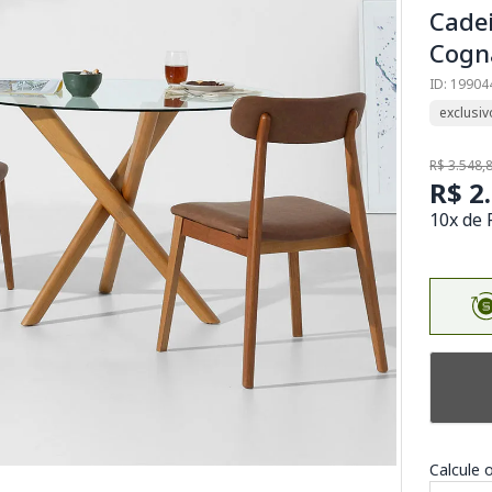
Cadei
Cogn
ID: 19904
exclusiv
R$ 3.548,
R$ 2
10x de 
Calcule o