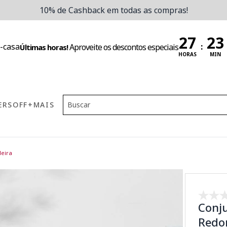
10% de Cashback em todas as compras!
:
Aproveite os descontos especiais
Últimas horas!
HORAS
MIN
ERS
OFF
+MAIS
eira
Conju
Redon