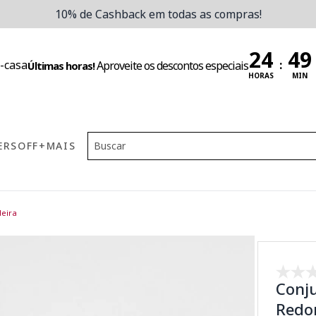
10% de Cashback em todas as compras!
:
Aproveite os descontos especiais
Últimas horas!
HORAS
MIN
ERS
OFF
+MAIS
eira
Conju
Redon