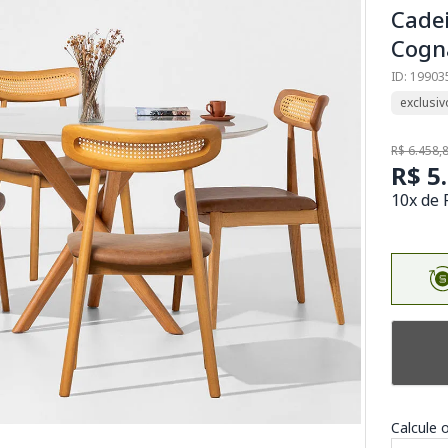
Cadei
Cogn
ID: 19903
exclusiv
R$ 6.458,
R$ 5
10x de 
Calcule o