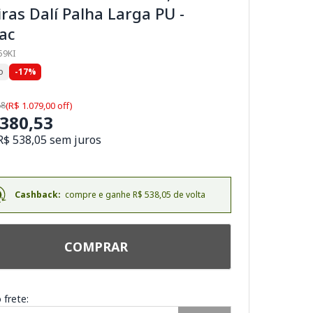
ras Dalí Palha Larga PU -
ac
59KI
o
-17%
88
(R$ 1.079,00 off)
.380,53
R$ 538,05 sem juros
Cashback:
compre e ganhe R$ 538,05 de volta
COMPRAR
 frete: