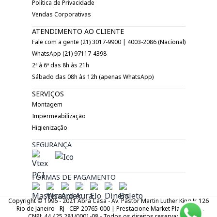
Política de Privacidade
Vendas Corporativas
ATENDIMENTO AO CLIENTE
Fale com a gente (21) 3017-9900 | 4003-2086 (Nacional)
WhatsApp (21) 97117-4398
2ª à 6ª das 8h às 21h
Sábado das 08h às 12h (apenas WhatsApp)
SERVIÇOS
Montagem
Impermeabilização
Higienização
SEGURANÇA
FORMAS DE PAGAMENTO
Copyright © 1996 - 2021 Abra Casa - Av. Pastor Martin Luther King Jr. 126
- Rio de Janeiro - RJ - CEP 20765-000 | Prestacione Market Place LTDA.
CNPJ: 44.425.281/0001-08 - Todos os direitos reservados.