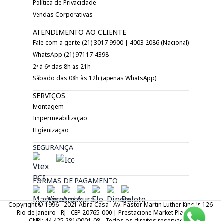
Política de Privacidade
Vendas Corporativas
ATENDIMENTO AO CLIENTE
Fale com a gente (21) 3017-9900 | 4003-2086 (Nacional)
WhatsApp (21) 97117-4398
2ª à 6ª das 8h às 21h
Sábado das 08h às 12h (apenas WhatsApp)
SERVIÇOS
Montagem
Impermeabilização
Higienização
SEGURANÇA
FORMAS DE PAGAMENTO
Copyright © 1996 - 2021 Abra Casa - Av. Pastor Martin Luther King Jr. 126
- Rio de Janeiro - RJ - CEP 20765-000 | Prestacione Market Place LTDA.
CNPJ: 44.425.281/0001-08 - Todos os direitos reservados.