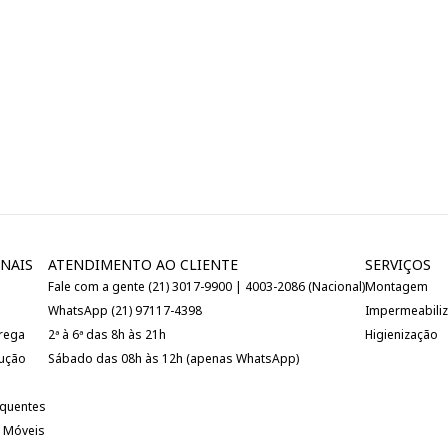
NAIS
ATENDIMENTO AO CLIENTE
SERVIÇOS
Fale com a gente (21) 3017-9900 | 4003-2086 (Nacional)
Montagem
WhatsApp (21) 97117-4398
Impermeabili
trega
2ª à 6ª das 8h às 21h
Higienização
lução
Sábado das 08h às 12h (apenas WhatsApp)
equentes
 Móveis