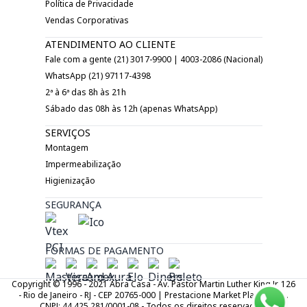
Política de Privacidade
Vendas Corporativas
ATENDIMENTO AO CLIENTE
Fale com a gente (21) 3017-9900 | 4003-2086 (Nacional)
WhatsApp (21) 97117-4398
2ª à 6ª das 8h às 21h
Sábado das 08h às 12h (apenas WhatsApp)
SERVIÇOS
Montagem
Impermeabilização
Higienização
SEGURANÇA
FORMAS DE PAGAMENTO
Copyright © 1996 - 2021 Abra Casa - Av. Pastor Martin Luther King Jr. 126
- Rio de Janeiro - RJ - CEP 20765-000 | Prestacione Market Place LTDA.
CNPJ: 44.425.281/0001-08 - Todos os direitos reservados.