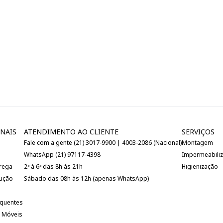
NAIS
ATENDIMENTO AO CLIENTE
SERVIÇOS
Fale com a gente (21) 3017-9900 | 4003-2086 (Nacional)
Montagem
WhatsApp (21) 97117-4398
Impermeabili
trega
2ª à 6ª das 8h às 21h
Higienização
lução
Sábado das 08h às 12h (apenas WhatsApp)
equentes
 Móveis