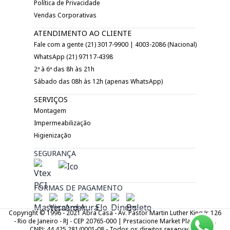
Política de Privacidade
Vendas Corporativas
ATENDIMENTO AO CLIENTE
Fale com a gente (21) 3017-9900 | 4003-2086 (Nacional)
WhatsApp (21) 97117-4398
2ª à 6ª das 8h às 21h
Sábado das 08h às 12h (apenas WhatsApp)
SERVIÇOS
Montagem
Impermeabilização
Higienização
SEGURANÇA
FORMAS DE PAGAMENTO
Copyright © 1996 - 2021 Abra Casa - Av. Pastor Martin Luther King Jr. 126
- Rio de Janeiro - RJ - CEP 20765-000 | Prestacione Market Place LTDA.
CNPJ: 44.425.281/0001-08 - Todos os direitos reservados.