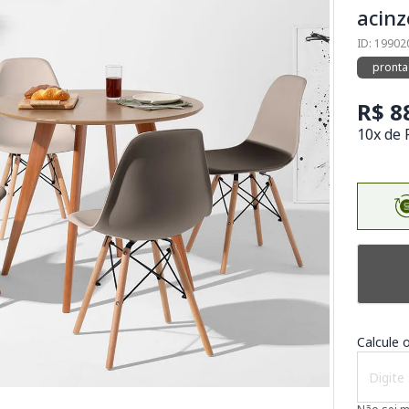
acin
ID: 19902
pronta
R$ 8
10x de 
Calcule o