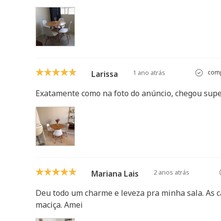
1 ano atrás
comp
Larissa
Exatamente como na foto do anúncio, chegou supe
2 anos atrás
Mariana Lais
Deu todo um charme e leveza pra minha sala. As c
maciça. Amei