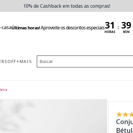
10% de Cashback em todas as compras!
:
Aproveite os descontos especiais
Últimas horas!
HORAS
MIN
ERS
OFF
+MAIS
eira
Conj
Bétul