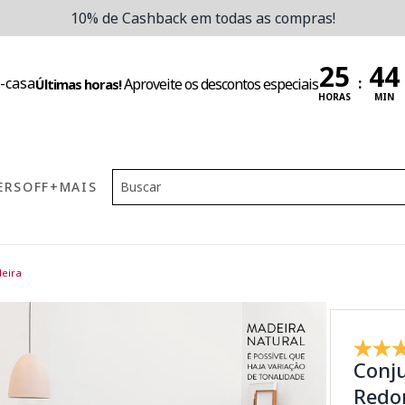
10% de Cashback em todas as compras!
:
Aproveite os descontos especiais
Últimas horas!
HORAS
MIN
ERS
OFF
+MAIS
eira
Conj
Redon