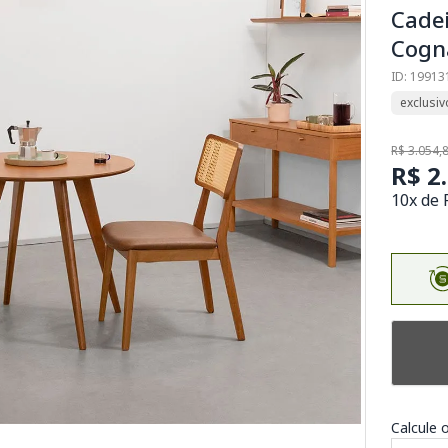
Cadei
Cogn
ID: 19913
exclusiv
R$ 3.054,
R$ 2
10x de 
Calcule o