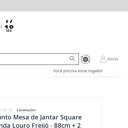
:
SEG
Entrar
Você precisa estar logado!
3 avaliações
unto Mesa de Jantar Square
da Louro Freijó - 88cm + 2