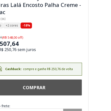
ras Lalá Encosto Palha Creme -
ac
13KI
o
+2 cores
-18%
88
(R$ 548,00 off)
.507,64
R$ 250,76 sem juros
Cashback:
compre e ganhe R$ 250,76 de volta
COMPRAR
 frete: