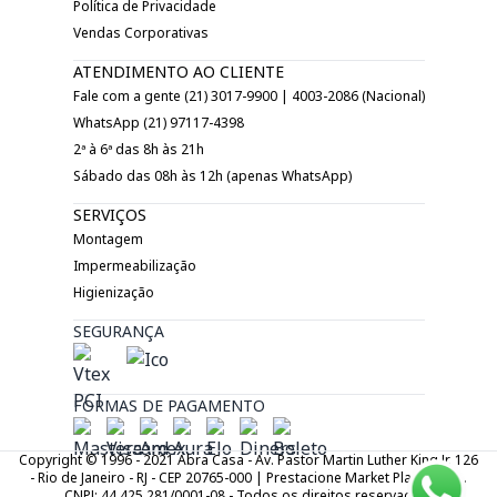
Política de Privacidade
Vendas Corporativas
ATENDIMENTO AO CLIENTE
Fale com a gente (21) 3017-9900 | 4003-2086 (Nacional)
WhatsApp (21) 97117-4398
2ª à 6ª das 8h às 21h
Sábado das 08h às 12h (apenas WhatsApp)
SERVIÇOS
Montagem
Impermeabilização
Higienização
SEGURANÇA
FORMAS DE PAGAMENTO
Copyright © 1996 - 2021 Abra Casa - Av. Pastor Martin Luther King Jr. 126
- Rio de Janeiro - RJ - CEP 20765-000 | Prestacione Market Place LTDA.
CNPJ: 44.425.281/0001-08 - Todos os direitos reservados.