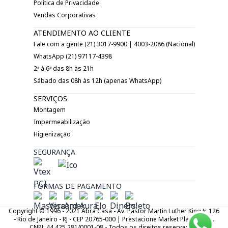
Política de Privacidade
Vendas Corporativas
ATENDIMENTO AO CLIENTE
Fale com a gente (21) 3017-9900 | 4003-2086 (Nacional)
WhatsApp (21) 97117-4398
2ª à 6ª das 8h às 21h
Sábado das 08h às 12h (apenas WhatsApp)
SERVIÇOS
Montagem
Impermeabilização
Higienização
SEGURANÇA
FORMAS DE PAGAMENTO
Copyright © 1996 - 2021 Abra Casa - Av. Pastor Martin Luther King Jr. 126
- Rio de Janeiro - RJ - CEP 20765-000 | Prestacione Market Place LTDA.
CNPJ: 44.425.281/0001-08 - Todos os direitos reservados.