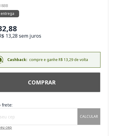
318BB
 entrega
32,88
R$ 13,28 sem juros
Cashback:
compre e ganhe R$ 13,29 de volta
COMPRAR
 frete:
CALCULAR
meu cep