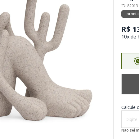
ID: 8201
pronta
R$ 1
10x de 
Calcule o
Não sei 