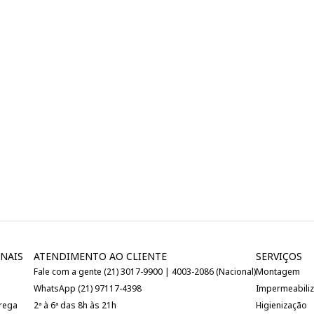
NAIS
ATENDIMENTO AO CLIENTE
SERVIÇOS
Fale com a gente (21) 3017-9900 | 4003-2086 (Nacional)
Montagem
WhatsApp (21) 97117-4398
Impermeabili
trega
2ª à 6ª das 8h às 21h
Higienização