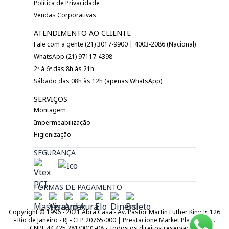
Política de Privacidade
Vendas Corporativas
ATENDIMENTO AO CLIENTE
Fale com a gente (21) 3017-9900 | 4003-2086 (Nacional)
WhatsApp (21) 97117-4398
2ª à 6ª das 8h às 21h
Sábado das 08h às 12h (apenas WhatsApp)
SERVIÇOS
Montagem
Impermeabilização
Higienização
SEGURANÇA
FORMAS DE PAGAMENTO
Copyright © 1996 - 2021 Abra Casa - Av. Pastor Martin Luther King Jr. 126
- Rio de Janeiro - RJ - CEP 20765-000 | Prestacione Market Place LTDA.
CNPJ: 44.425.281/0001-08 - Todos os direitos reservados.