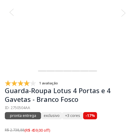
1 avaliação
Guarda-Roupa Lotus 4 Portas e 4
Gavetas - Branco Fosco
ID: 2750504AA
pronta entrega
exclusivo
+3 cores
-17%
R$ 2.738,88
(R$ 459,00 off)