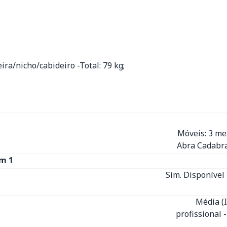
ira/nicho/cabideiro -Total: 79 kg;
Móveis: 3 m
Abra Cadabra
m 1
Sim. Disponível 
Média (
profissional 