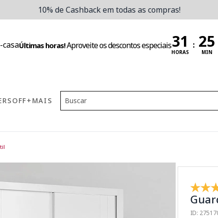
10% de Cashback em todas as compras!
:
Aproveite os descontos especiais
Últimas horas!
HORAS
MIN
ERS
OFF
+MAIS
il
Guard
ID: 2751