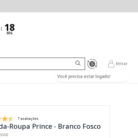
:
SEG
Entrar
Você precisa estar logado!
7 avaliações
a-Roupa Prince - Branco Fosco
700AB