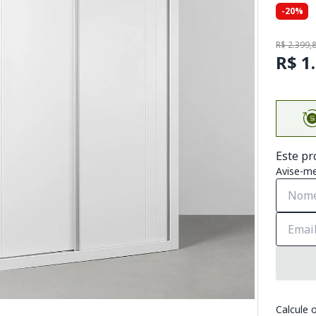
-20%
R$ 2.399,
R$ 1
Este pr
Avise-me
Calcule o