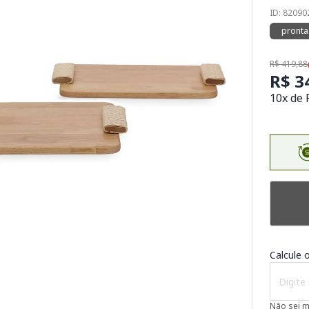
ID: 82090
pronta
R$ 419,88
R$ 3
10x de 
Calcule o
Não sei 