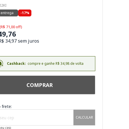
22KI
 entrega
-17%
(R$ 71,00 off)
49,76
R$ 34,97 sem juros
Cashback:
compre e ganhe R$ 34,98 de volta
COMPRAR
 frete:
CALCULAR
meu cep