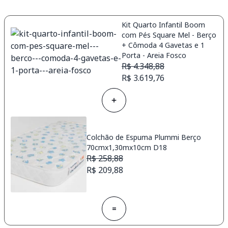
Kit Quarto Infantil Boom
com Pés Square Mel - Berço
+ Cômoda 4 Gavetas e 1
Porta - Areia Fosco
R$ 4.348,88
R$ 3.619,76
Colchão de Espuma Plummi Berço
70cmx1,30mx10cm D18
R$ 258,88
R$ 209,88
=