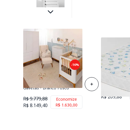
Kit Quarto Infantil Boom com
-16%
Pés Square Mel - Berço +
Colchão de Es
Guarda-Roupa + Poltrona e
Berço 70cmx1
Puff Ginga + Cômoda 4
Gavetas - Branco Fosco
R$ 258,88
R$ 209,88
R$ 9.779,88
Economize
R$ 8.149,40
R$ 1.630,00