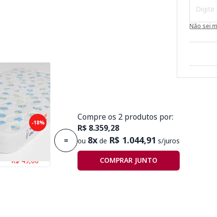
Não sei 
Compre os 2 produtos por:
puma Plummi
-18%
R$ 8.359,28
,30mx10cm D18
8x
R$ 1.044,91
=
ou
de
s/juros
Economize
COMPRAR JUNTO
R$ 49,00