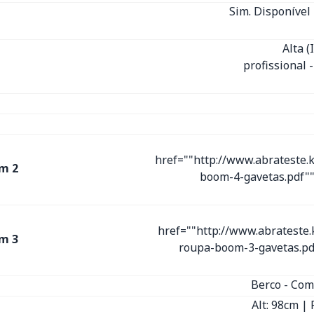
Sim. Disponível 
Alta 
profissional 
href=""http://www.abrateste.
m 2
boom-4-gavetas.pdf""
href=""http://www.abrateste
m 3
roupa-boom-3-gavetas.pd
Berco - Com
Alt: 98cm | 