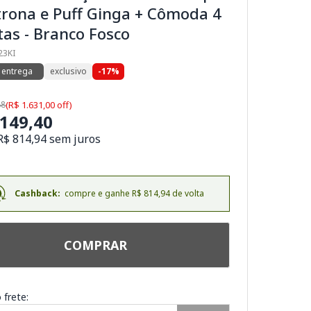
trona e Puff Ginga + Cômoda 4
as - Branco Fosco
23KI
 entrega
exclusivo
-17%
88
(R$ 1.631,00 off)
.149,40
R$ 814,94 sem juros
Cashback:
compre e ganhe R$ 814,94 de volta
COMPRAR
 frete: