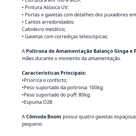
• Estrutura em 100% MDF;
• Pintura Atóxica UV;
• Portas e gavetas com detalhes dos puxadores em
• Cantos arredondados;
Cabideiro metálico;
• Gavetas com corrediças telescópicas;
A
Poltrona de Amamentação Balanço Ginga e P
mães durante o momento da amamentação.
Características Principais:
•Prioriza o conforto;
•Peso suportado da poltrona: 100kg;
•Peso suportado do puff: 80kg;
•Espuma D28.
A
Cômoda Boom
possui quatro gavetas espaçosas
pequeno.