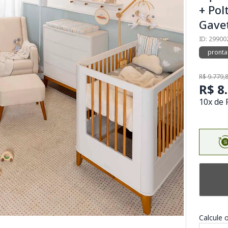
+ Pol
Gavet
ID: 29900
pronta
R$ 9.779,
R$ 8
10x de 
Calcule o