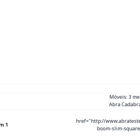
Móveis: 3 m
Abra Cadabra
href="http://www.abratest
m 1
boom-slim-square