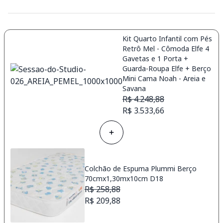
Kit Quarto Infantil com Pés
Retrô Mel - Cômoda Elfe 4
Gavetas e 1 Porta +
Guarda-Roupa Elfe + Berço
Mini Cama Noah - Areia e
Savana
R$ 4.248,88
R$ 3.533,66
Colchão de Espuma Plummi Berço
70cmx1,30mx10cm D18
R$ 258,88
R$ 209,88