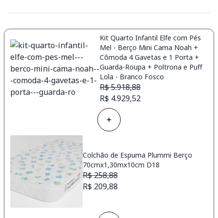
Kit Quarto Infantil Elfe com Pés
Mel - Berço Mini Cama Noah +
Cômoda 4 Gavetas e 1 Porta +
Guarda-Roupa + Poltrona e Puff
Lola - Branco Fosco
R$ 5.918,88
R$ 4.929,52
Colchão de Espuma Plummi Berço
70cmx1,30mx10cm D18
R$ 258,88
R$ 209,88