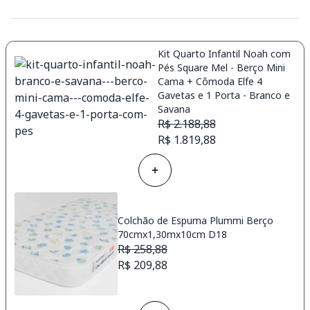
Kit Quarto Infantil Noah com
Pés Square Mel - Berço Mini
Cama + Cômoda Elfe 4
Gavetas e 1 Porta - Branco e
Savana
R$ 2.188,88
R$ 1.819,88
Colchão de Espuma Plummi Berço
70cmx1,30mx10cm D18
R$ 258,88
R$ 209,88