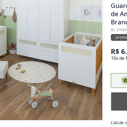
Guar
de A
Bran
ID: 27589
pronta
R$ 6
10x de 
Calcule o