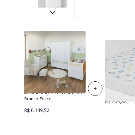
Kit Quarto Infantil Ollie - Berço
Mini Cama + Cômoda 3
Colchão de Es
Gavetas + Guarda-Roupa 4
Berço 70cmx1
Portas + Poltrona de
Amamentação Lola com Puff -
R$ 258,88
Branco Fosco
R$ 209,88
R$ 6.149,52