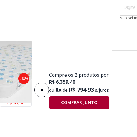
Não sei 
Compre os 2 produtos por:
puma Plummi
-18%
R$ 6.359,40
,30mx10cm D18
8x
R$ 794,93
=
ou
de
s/juros
Economize
COMPRAR JUNTO
R$ 49,00