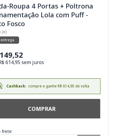
da-Roupa 4 Portas + Poltrona
mamentação Lola com Puff -
co Fosco
12KI
 entrega
.149,52
R$ 614,95 sem juros
Cashback:
compre e ganhe R$ 614,95 de volta
COMPRAR
 frete: