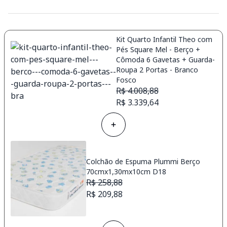
Kit Quarto Infantil Theo com
Pés Square Mel - Berço +
Cômoda 6 Gavetas + Guarda-
Roupa 2 Portas - Branco
Fosco
R$ 4.008,88
R$ 3.339,64
Colchão de Espuma Plummi Berço
70cmx1,30mx10cm D18
R$ 258,88
R$ 209,88